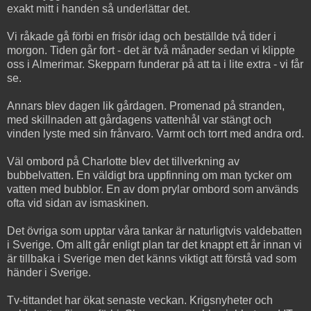
exakt mitt i handen så underlättar det.
Vi råkade gå förbi en frisör idag och beställde två tider i
morgon. Tiden går fort - det är två månader sedan vi klippte
oss i Almerimar. Skepparn funderar på att ta i lite extra - vi får
se.
Annars blev dagen lik gårdagen. Promenad på stranden,
med skillnaden att gårdagens vattenhål var stängt och
vinden lyste med sin frånvaro. Varmt och torrt med andra ord.
Väl ombord på Charlotte blev det tillverkning av
bubbelvatten. En väldigt bra uppfinning om man tycker om
vatten med bubblor. En av dom prylar ombord som används
ofta vid sidan av ismaskinen.
Det övriga som upptar våra tankar är naturligtvis valdebatten
i Sverige. Om allt går enligt plan tar det knappt ett år innan vi
är tillbaka i Sverige men det känns viktigt att förstå vad som
händer i Sverige.
Tv-tittandet har ökat senaste veckan. Krigsnyheter och