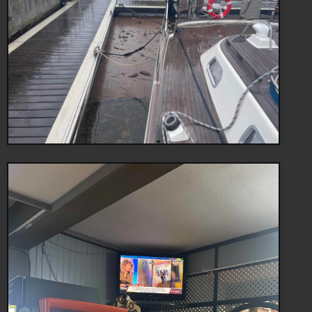
jordbruksfrågor är spännande områden. Minns inte att vi har
upplevt en så omvälvande tid tidigare.
På ett sätt känns det bra att följa omvärlden på avstånd. Vårt
fokus finns idag på lokalt väder och underhåll av besättning
och Charlotte. Vi ligger tryggt bakom den upphissade
porten.
Allt väl ombord!