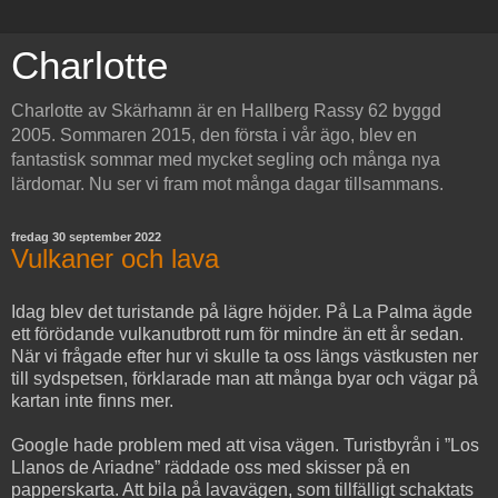
Charlotte
Charlotte av Skärhamn är en Hallberg Rassy 62 byggd
2005. Sommaren 2015, den första i vår ägo, blev en
fantastisk sommar med mycket segling och många nya
lärdomar. Nu ser vi fram mot många dagar tillsammans.
fredag 30 september 2022
Vulkaner och lava
Idag blev det turistande på lägre höjder. På La Palma ägde
ett förödande vulkanutbrott rum för mindre än ett år sedan.
När vi frågade efter hur vi skulle ta oss längs västkusten ner
till sydspetsen, förklarade man att många byar och vägar på
kartan inte finns mer.
Google hade problem med att visa vägen. Turistbyrån i ”Los
Llanos de Ariadne” räddade oss med skisser på en
papperskarta. Att bila på lavavägen, som tillfälligt schaktats