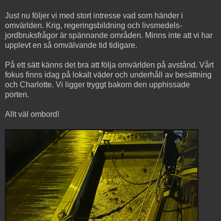
boathr62
kl.
22:55
Inga kommentarer:
Dela