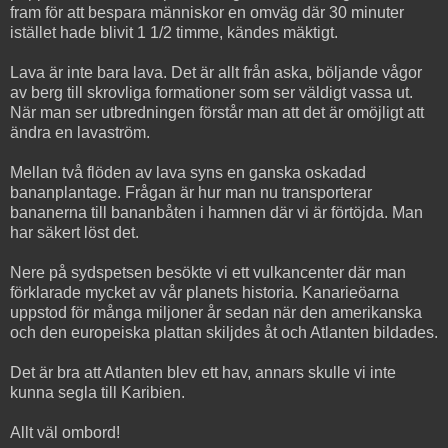
fram för att bespara människor en omväg där 30 minuter
istället hade blivit 1 1/2 timme, kändes mäktigt.
Lava är inte bara lava. Det är allt från aska, böljande vågor
av berg till skrovliga formationer som ser väldigt vassa ut.
När man ser utbredningen förstår man att det är omöjligt att
ändra en lavaström.
Mellan två flöden av lava syns en ganska oskadad
bananplantage. Frågan är hur man nu transporterar
bananerna till bananbåten i hamnen där vi är förtöjda. Man
har säkert löst det.
Nere på sydspetsen besökte vi ett vulkancenter där man
förklarade mycket av vår planets historia. Kanarieöarna
uppstod för många miljoner år sedan när den amerikanska
och den europeiska plattan skiljdes åt och Atlanten bildades.
Det är bra att Atlanten blev ett hav, annars skulle vi inte
kunna segla till Karibien.
Allt väl ombord!