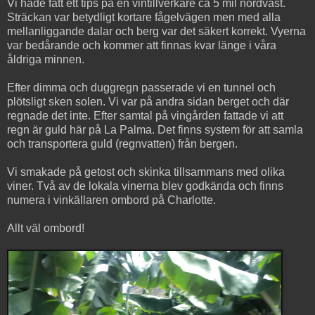
Vi hade fått ett tips på en vintillverkare ca 5 mil nordväst.
Sträckan var betydligt kortare fågelvägen men med alla
mellanliggande dalar och berg var det säkert korrekt. Vyerna
var bedårande och kommer att finnas kvar länge i våra
åldriga minnen.
Efter dimma och duggregn passerade vi en tunnel och
plötsligt sken solen. Vi var på andra sidan berget och där
regnade det inte. Efter samtal på vingården fattade vi att
regn är guld här på La Palma. Det finns system för att samla
och transportera guld (regnvatten) från bergen.
Vi smakade på getost och skinka tillsammans med olika
viner. Två av de lokala vinerna blev godkända och finns
numera i vinkällaren ombord på Charlotte.
Allt väl ombord!