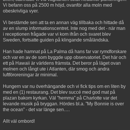
Vi befann oss på 2500 m höjd, ovanför alla moln med
obeskrivliga vyer.
Vi bestämde sen att ta en annan väg tillbaka och hittade då
av en slump informationscentret. Inte nog med det - när man
i receptionen frågade var vi kom ifrån och svaret blev
Sweden, fortsatte guiden på klingande småländska.
Han hade hamnat på La Palma då hans far var rymdforskare
och var en av de som byggde upp observatoriet. Det här och
ett på Hawaii är världens främsta. Det beror på läget ovan
molnen och långt ute i Atlanten, där smog och andra
luftföroreningar är minimal.
Hungern var nu överhängande och vi fick tips om en liten by
med en (1) restaurang. Det blev succé med god mat på
plazan bakom kyrkan. Väl ”hemma” på Charlotte var det
levande musik på bryggan. Hördes bl.a. ”My Bonnie is over
the ocean” - det var länge sen….
Allt väl ombord!