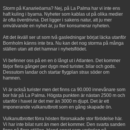
Storm på Kanarieöarna? Nej, på La Palma har vi inte ens
haft kuling i byarna. Nyheter som kablas ut på olika medier
är ofta överdrivna. Det ligger i sakens natur, att ju mer
omvälvande en nyhet är, ju fler konsumerar nyheten.
Att det ikväll ser ut som två gasledningar börjat läcka utanför
Bornholm känns inte bra. Nu kan det nog storma på många
ställen utan att det hamnar i nyhetsflödet.
Vi befinner oss på en en ö långt ut i Atlanten. Det kommer
färjor flera gånger per dygn med turister, bilar och gods.
Dessutom landar och startar flygplan strax söder om
hamnen.
Vi är också turister men det finns ca 90.000 innevånare som
bor här på La Palma. Högsta punkten är nästan 2500 m och
utanför i havet är det mer än 3000 m djupt. Det är ett
imponerande vulkanutbrott som en gång skapade ön.
Vulkanutbrottet förra hösten förorsakade stor förödelse här.
Vi har inte bilat runt än men det kommer. Den svarta sanden