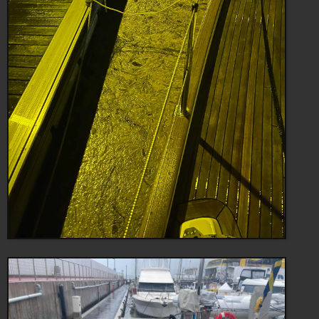
Som en vanlig svensk sommar…
Vädret fortsätter med regn och väldigt mycket flytande
materia i vattnet. Det känns inte som vi är på latitud 28° N. Är
vi verkligen halvvägs till ekvatorn. Tjörn ligger på 58° N.
Lunchstället idag påminde om ett ”lastbilsfik”, dvs en vanlig
vägkrog i Sverige. Det fanns en liten bakdörr där de som
jobbade i färjeläget kunde smita in. Maten var god och
servicen bra. Dessutom låg det nära med tanke på regnet.
Just nu har vi ett mindre problem med ett av våra segel. Vi
undersöker olika lösningar för att vara trygga i det fortsatta
seglandet. Vi har seglat nästan 4000 nm men har minst
10000 nm kvar innan vi är tillbaka i Skärhamn.
Det känns viktigt att allt är bra inför de längre etapperna vi
har framför oss. Det ska inte bara vara tryggt utan vi vill
också att det ska kännas bekvämt.
Just nu följer vi med stort intresse vad som händer i
omvärlden. Krig, regeringsbildning och livsmedels-