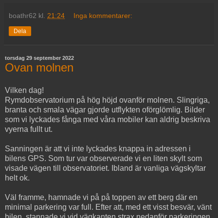
boathr62
kl.
21:24
Inga kommentarer:
Dela
torsdag 29 september 2022
Ovan molnen
Vilken dag!
Rymdobservatorium på hög höjd ovanför molnen. Slingriga,
branta och smala vägar gjorde utflykten oförglömlig. Bilder
som vi lyckades fånga med våra mobiler kan aldrig beskriva
vyerna fullt ut.
Sanningen är att vi inte lyckades knappa in adressen i
bilens GPS. Som tur var observerade vi en liten skylt som
visade vägen till observatoriet. Ibland är vanliga vägskyltar
helt ok.
Väl framme, hamnade vi på på toppen av ett berg där en
minimal parkering var full. Efter att, med ett visst besvär, vänt
bilen, stannade vi vid vägkanten strax nedanför parkeringen.