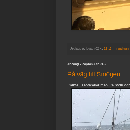
Upplagd av
boathr62
kl.
19:11
Inga kom
onsdag 7 september 2016
På väg till Smögen
Värme i september men lite moln och d