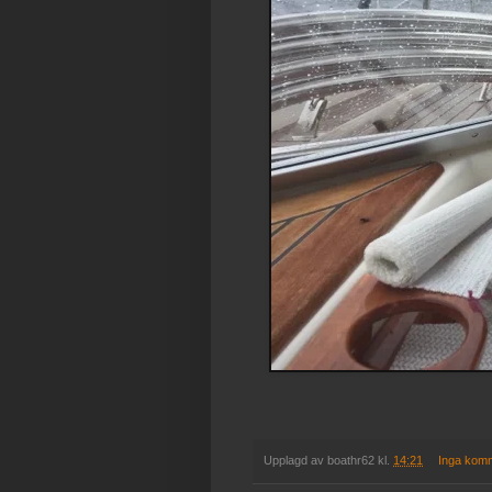
Upplagd av
boathr62
kl.
14:21
Inga kom