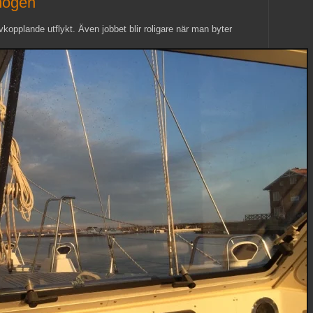
mögen
avkopplande utflykt. Även jobbet blir roligare när man byter