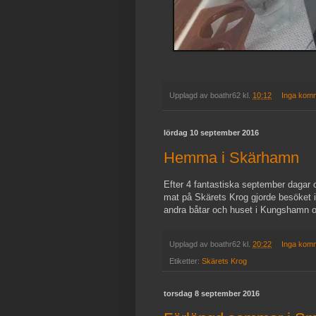
Upplagd av
boathr62
kl.
10:12
Inga kom
lördag 10 september 2016
Hemma i Skärhamn
Efter 4 fantastiska september dagar
mat på Skärets Krog gjorde besöket i S
andra båtar och huset i Kungshamn o
Upplagd av
boathr62
kl.
20:22
Inga kom
Etiketter:
Skärets Krog
torsdag 8 september 2016