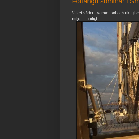
Förlängd sommar i S
Vilket väder - värme, sol och riktigt 
miljö.....härligt.