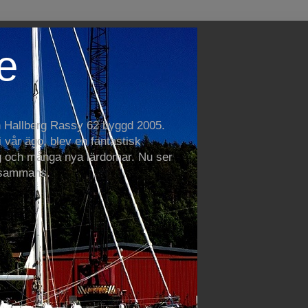
e
n Hallberg Rassy 62 byggd 2005.
vår ägo, blev en fantastisk
 och många nya lärdomar. Nu ser
llsammans.