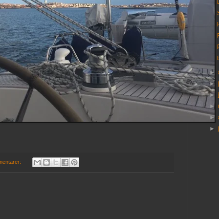
►
►
►
►
►
►
mentarer: