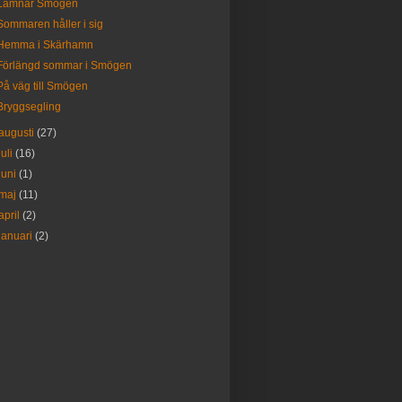
Lämnar Smögen
Sommaren håller i sig
Hemma i Skärhamn
Förlängd sommar i Smögen
På väg till Smögen
Bryggsegling
augusti
(27)
juli
(16)
juni
(1)
maj
(11)
april
(2)
januari
(2)