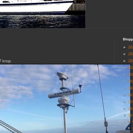
Blogg
►
20
►
20
7 knop.
►
20
►
20
►
20
►
20
►
20
►
20
►
20
►
20
▼
20
►
▼