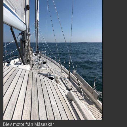
Blev motor från Måseskär