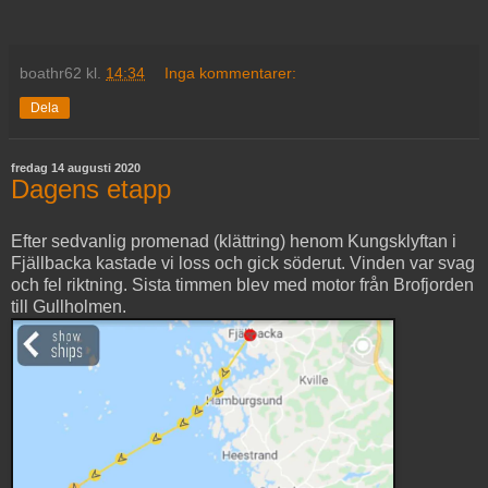
boathr62
kl.
14:34
Inga kommentarer:
Dela
fredag 14 augusti 2020
Dagens etapp
Efter sedvanlig promenad (klättring) henom Kungsklyftan i
Fjällbacka kastade vi loss och gick söderut. Vinden var svag
och fel riktning. Sista timmen blev med motor från Brofjorden
till Gullholmen.