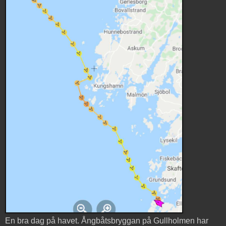
En bra dag på havet. Ångbåtsbryggan på Gullholmen har