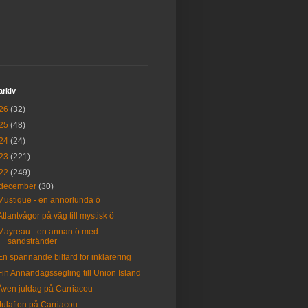
arkiv
26
(32)
25
(48)
24
(24)
23
(221)
22
(249)
december
(30)
Mustique - en annorlunda ö
Atlantvågor på väg till mystisk ö
Mayreau - en annan ö med
sandstränder
En spännande bilfärd för inklarering
Fin Annandagssegling till Union Island
Även juldag på Carriacou
Julafton på Carriacou