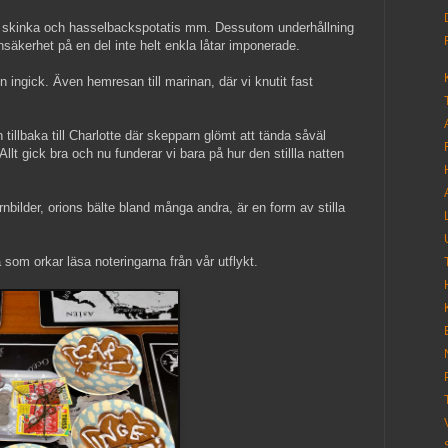
, skinka och hasselbackspotatis mm. Dessutom underhållning
nsäkerhet på en del inte helt enkla låtar imponerade.
en ingick. Även hemresan till marinan, där vi knutit fast
tillbaka till Charlotte där skepparn glömt att tända såväl
lt gick bra och nu funderar vi bara på hur den stillla natten
järnbilder, orions bälte bland många andra, är en form av stilla
la som orkar läsa noteringarna från vår utflykt.