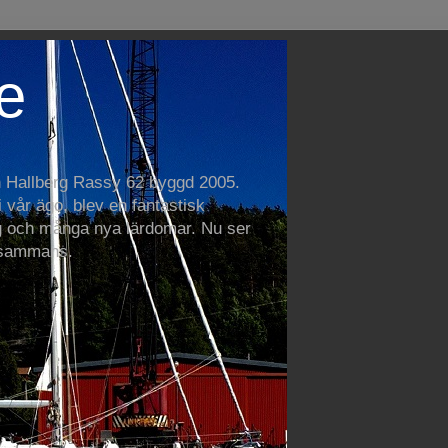
e
n Hallberg Rassy 62 byggd 2005.
vår ägo, blev en fantastisk
 och många nya lärdomar. Nu ser
llsammans.