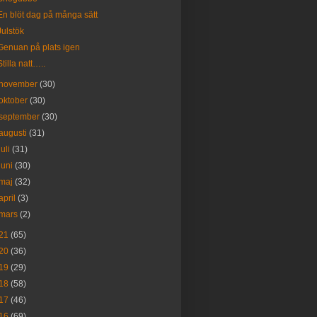
En blöt dag på många sätt
Julstök
Genuan på plats igen
Stilla natt…..
november
(30)
oktober
(30)
september
(30)
augusti
(31)
juli
(31)
juni
(30)
maj
(32)
april
(3)
mars
(2)
21
(65)
20
(36)
19
(29)
18
(58)
17
(46)
16
(69)