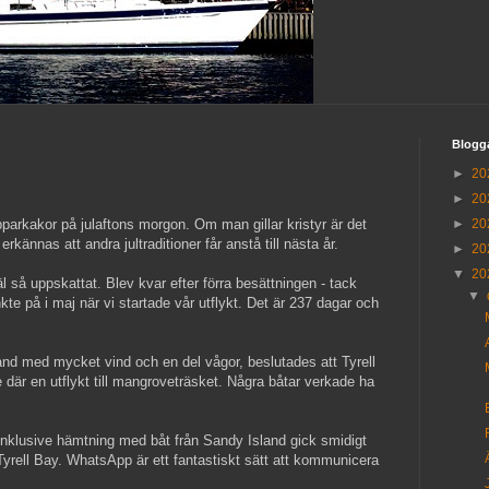
Blogg
►
20
►
20
parkakor på julaftons morgon. Om man gillar kristyr är det
►
20
erkännas att andra jultraditioner får anstå till nästa år.
►
20
▼
20
 så uppskattat. Blev kvar efter förra besättningen - tack
▼
kte på i maj när vi startade vår utflykt. Det är 237 dagar och
and med mycket vind och en del vågor, beslutades att Tyrell
e där en utflykt till mangroveträsket. Några båtar verkade ha
nklusive hämtning med båt från Sandy Island gick smidigt
 Tyrell Bay. WhatsApp är ett fantastiskt sätt att kommunicera