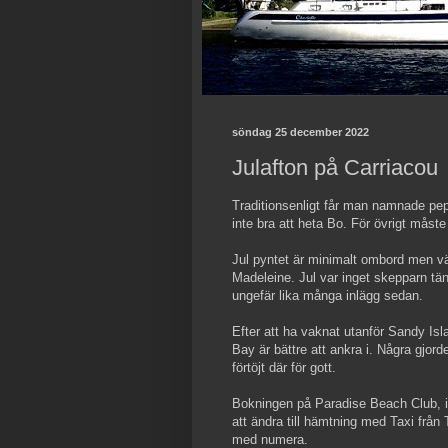
söndag 25 december 2022
Julafton på Carriacou
Traditionsenligt får man namnade pep
inte bra att heta Bo. För övrigt måste 
Jul pyntet är minimalt ombord men väl
Madeleine. Jul var inget skepparn tän
ungefär lika många inlägg sedan.
Efter att ha vaknat utanför Sandy Isl
Bay är bättre att ankra i. Några gjord
förtöjt där för gott.
Bokningen på Paradise Beach Club, i
att ändra till hämtning med Taxi från
med numera.