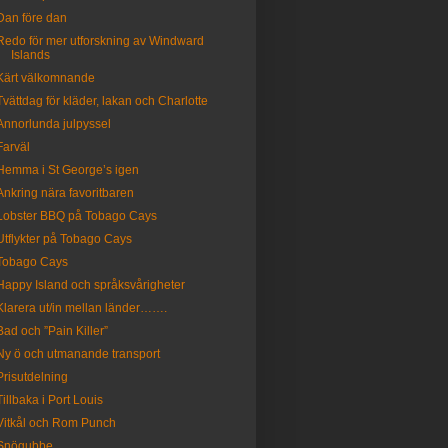
Dan före dan
Redo för mer utforskning av Windward
Islands
Kärt välkomnande
Tvättdag för kläder, lakan och Charlotte
Annorlunda julpyssel
Farväl
Hemma i St George’s igen
Ankring nära favoritbaren
Lobster BBQ på Tobago Cays
Utflykter på Tobago Cays
Tobago Cays
Happy Island och språksvårigheter
Klarera ut/in mellan länder…….
Bad och ”Pain Killer”
Ny ö och utmanande transport
Prisutdelning
Tillbaka i Port Louis
Vitkål och Rom Punch
Snögubbe