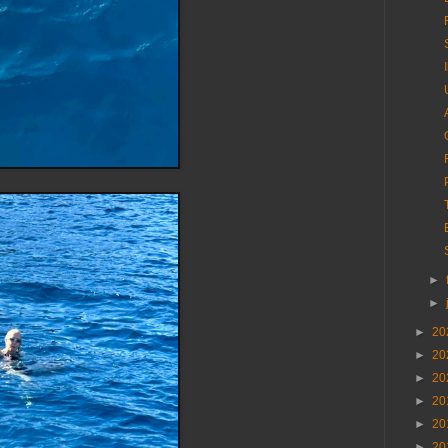
►
►
►
20
►
20
►
20
►
20
►
20
►
20