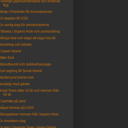
Förlängt uppehållstillstånd och försenat
flyg
Strejk i Frankrike får konsekvenser
En dagstur till USA
En vanlig dag för pensionärerna
Tillbaka i Sopers Hole och avmönstring
Många bad och dags att säga hej då
Snorkling och lobster
Cooper Island
Bitter End
Strandbesök och dubbelmassage
Kort segling till Scrub Island
Mycket prat bland vrak
Nostalgi med gäster
Road Town efter 10 år och minnen från
50 år
Charlotte på land
Några timmar på USVI
Återupplever minnen från Sopers Hole
En musikens dag
En dag i Spanish Town, Virgin Gorda