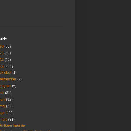
arkiv
26
(33)
25
(48)
24
(24)
23
(221)
oktober
(1)
september
(2)
augusti
(5)
juli
(31)
juni
(32)
maj
(32)
april
(29)
mars
(31)
Äntligen framme