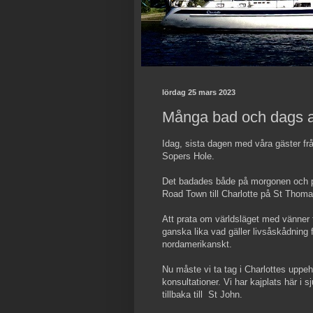
lördag 25 mars 2023
Många bad och dags a
Idag, sista dagen med våra gäster från
Sopers Hole.
Det badades både på morgonen och på 
Road Town till Charlotte på St Thoma
Att prata om världsläget med vänner 
ganska lika vad gäller livsåskådning f
nordamerikanskt.
Nu måste vi ta tag i Charlottes uppehå
konsultationer. Vi har kajplats här i
tillbaka till St John.