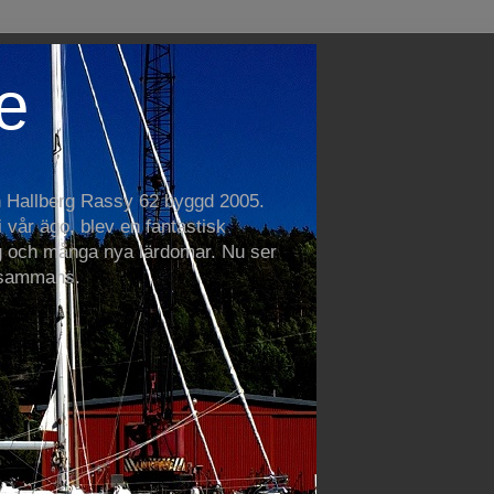
e
n Hallberg Rassy 62 byggd 2005.
vår ägo, blev en fantastisk
 och många nya lärdomar. Nu ser
llsammans.