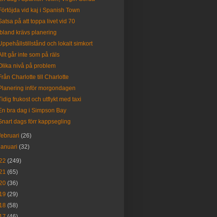
Förtöjda vid kaj i Spanish Town
Satsa på att toppa livet vid 70
Ibland krävs planering
Uppehållstillstånd och lokalt simkort
Allt går inte som på räls
Olika nivå på problem
Från Charlotte till Charlotte
Planering inför morgondagen
Tidig frukost och utflykt med taxi
En bra dag i Simpson Bay
Snart dags förr kappsegling
februari
(26)
januari
(32)
22
(249)
21
(65)
20
(36)
19
(29)
18
(58)
17
(46)