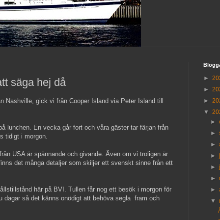
Blogg
►
20
tt säga hej då
►
20
 Nashville, gick vi från Cooper Island via Peter Island till
►
20
▼
20
►
lunchen. En vecka går fort och våra gäster tar färjan från
►
s tidigt i morgon.
►
från USA är spännande och givande. Även om vi troligen är
►
inns det många detaljer som skiljer ett svenskt sinne från ett
►
►
llstillstånd här på BVI. Tullen får nog ett besök i morgon för
►
 sju dagar så det känns onödigt att behöva segla fram och
▼