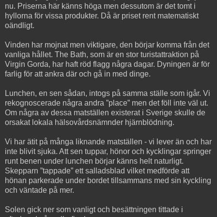
nu. Priserna här känns höga men dessutom är det tomt i
hyllorna för vissa produkter. Då är priset rent matematiskt
oändligt.
Vinden har mojnat men viktigare, den börjar komma från det
vanliga hållet. The Bath, som är en stor turistattraktion på
Virgin Gorda, har haft röd flagg några dagar. Dyningen är för
farlig för att ankra där och gå in med dinge.
Lunchen, en sen sådan, intogs på samma ställe som igår. Vi
rekognoscerade några andra ”place” men det föll inte väl ut.
Om några av dessa matställen existerat i Sverige skulle de
orsakat lokala hälsovårdsnämnder hjärnblödning.
Vi har ätit på många liknande matställen - vi lever än och har
inte blivit sjuka. Att sen tuppar, hönor och kycklingar springer
runt benen under lunchen börjar känns helt naturligt.
Skepparn ”tappade” ett salladsblad vilket medförde att
hönan parkerade under bordet tillsammans med sin kyckling
och väntade på mer.
Solen gick ner som vanligt och besättningen tittade i