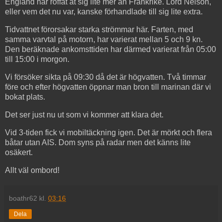
England har roffat åt sig lite mer än Frankrike. Lord Nelson,
eller vem det nu var, kanske förhandlade till sig lite extra.
Tidvattnet förorsakar starka strömmar här. Farten, med
samma varvtal på motorn, har varierat mellan 5 och 9 kn.
Den beräknade ankomsttiden har därmed varierat från 05:00
till 15:00 i morgon.
Vi försöker sikta på 09:30 då det är högvatten. Två timmar
före och efter högvatten öppnar man bron till marinan där vi
bokat plats.
Det ser just nu ut som vi kommer att klara det.
Vid 3-tiden fick vi mobiltäckning igen. Det är mörkt och flera
båtar utan AIS. Dom syns på radar men det känns lite
osäkert.
Allt väl ombord!
boathr62
kl.
03:16
Dela