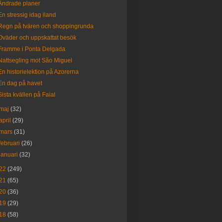
Ändrade planer
En stressig idag iland
Regn på tvären och shoppingrunda
Oväder och uppskattat besök
Framme i Ponta Delgada
Nattsegling mot São Miguel
En historielektion på Azorerna
En dag på havet
Sista kvällen på Faial
maj
(32)
april
(29)
mars
(31)
februari
(26)
januari
(32)
22
(249)
21
(65)
20
(36)
19
(29)
18
(58)