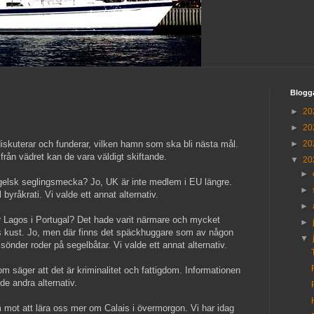
Blogg
►
20
►
20
 diskuterar och funderar, vilken hamn som ska bli nästa mål.
►
20
rån vädret kan de vara väldigt skiftande.
▼
20
►
engelsk seglingsmecka? Jo, UK är inte medlem i EU längre.
►
byråkrati. Vi valde ett annat alternativ.
►
 för Lagos i Portugal? Det hade varit närmare och mycket
►
es kust. Jo, men där finns det späckhuggare som av någon
▼
sönder roder på segelbåtar. Vi valde ett annat alternativ.
om säger att det är kriminalitet och fattigdom. Informationen
lde andra alternativ.
m mot att lära oss mer om Calais i övermorgon. Vi har idag