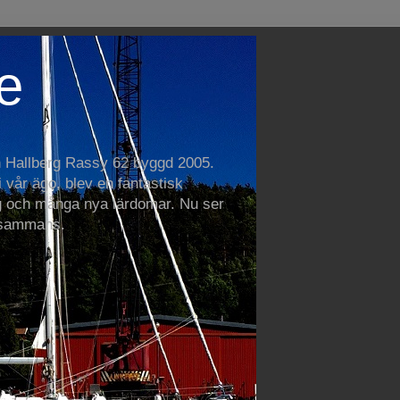
e
n Hallberg Rassy 62 byggd 2005.
vår ägo, blev en fantastisk
 och många nya lärdomar. Nu ser
llsammans.