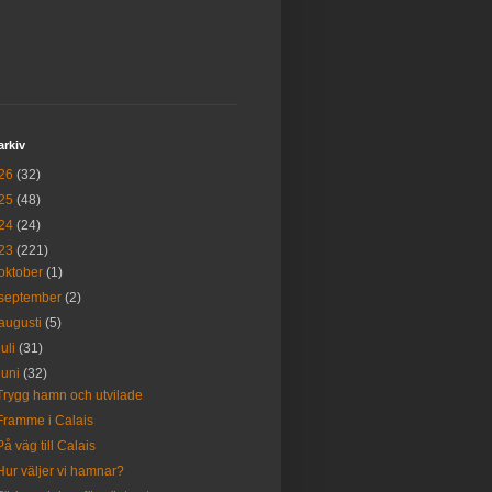
arkiv
26
(32)
25
(48)
24
(24)
23
(221)
oktober
(1)
september
(2)
augusti
(5)
juli
(31)
juni
(32)
Trygg hamn och utvilade
Framme i Calais
På väg till Calais
Hur väljer vi hamnar?