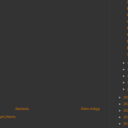
►
►
►
►
►
►
20
►
20
Startsida
Äldre inlägg
►
20
get (Atom)
►
20
►
20