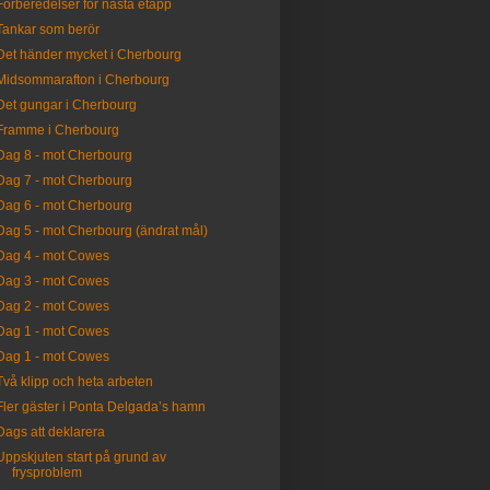
Förberedelser för nästa etapp
Tankar som berör
Det händer mycket i Cherbourg
Midsommarafton i Cherbourg
Det gungar i Cherbourg
Framme i Cherbourg
Dag 8 - mot Cherbourg
Dag 7 - mot Cherbourg
Dag 6 - mot Cherbourg
Dag 5 - mot Cherbourg (ändrat mål)
Dag 4 - mot Cowes
Dag 3 - mot Cowes
Dag 2 - mot Cowes
Dag 1 - mot Cowes
Dag 1 - mot Cowes
Två klipp och heta arbeten
Fler gäster i Ponta Delgada’s hamn
Dags att deklarera
Uppskjuten start på grund av
frysproblem