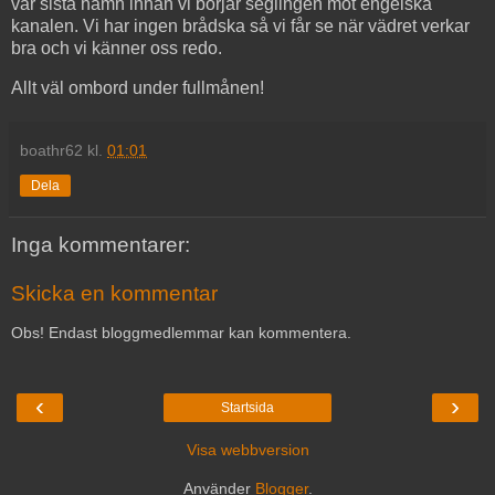
vår sista hamn innan vi börjar seglingen mot engelska
kanalen. Vi har ingen brådska så vi får se när vädret verkar
bra och vi känner oss redo.
Allt väl ombord under fullmånen!
boathr62
kl.
01:01
Dela
Inga kommentarer:
Skicka en kommentar
Obs! Endast bloggmedlemmar kan kommentera.
‹
›
Startsida
Visa webbversion
Använder
Blogger
.