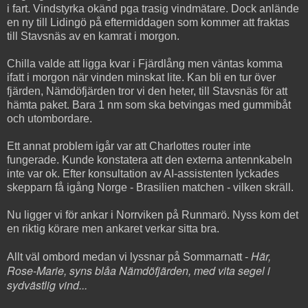
i fart. Vindstyrka okänd pga trasig vindmätare. Dock anlände
en ny till Lidingö på eftermiddagen som kommer att fraktas
till Stavsnäs av en kamrat i morgon.
Chilla valde att ligga kvar i Fjärdlång men väntas komma
ifatt i morgon när vinden minskat lite. Kan bli en tur över
fjärden, Nämdöfjärden tror vi den heter, till Stavsnäs för att
hämta paket. Bara 1 nm som ska betvingas med gummibåt
och utombordare.
Ett annat problem igår var att Charlottes router inte
fungerade. Kunde konstatera att den externa antennkabeln
inte var ok. Efter konsultation av AI-assistenten lyckades
skepparn få igång Norge - Brasilien matchen - vilken skräll.
Nu ligger vi för ankar i Norrviken på Runmarö. Nyss kom det
en riktig körare men ankaret verkar sitta bra.
Här,
Allt väl ombord medan vi lyssnar på Sommarnatt -
Rose-Marie, syns blåa Nämdöfjärden, med vita segel i
sydvästlig vind...