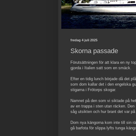
fredag 4 juli 2025
Skorna passade
Förutsättningen för att klara en ny t
gjorda i Italien satt som en smäck.
Efter en tidig lunch började då det p
som dom kallar det i den engelska gu
stigarna i Frötorps skogar.
Namnet på den som vi siktade på hett
av en trappa i sten utan räcken. Den 
såg utsikten och hur brant det var på
Dom nya kängorna kom inte till sin rät
gå barfota för slippa lyfts tunga kängo