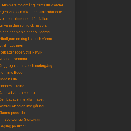
10-timmars motorgång i fantastiskt väder
Ingen vind och växlande siktförhållande
Moln som rinner ner från fjällen
En varm dag som gick halvbra
Ibland har man tur när allt går fel
Ytterligare en dag i sol och värme
Ut till havs igen
Fortsätter söderut till Rørvik
Nu är det sommar
Duggregn, dimma och motorgång
Nej - inte Bodö
Bodö nästa
Skipnes - Reine
Dags att vända söderut
Den badade inte alls i havet
Kontroll att solen inte går ner
Skorna passade
Till Svolvær via Storvågan
Segling på riktigt