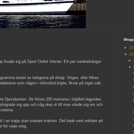
Blogg
►
20
▼
20
►
opp fixade sig på Sport Outlet Volvær. Ett par vandrarkängor
▼
lågsamma testet av kängorna på riktigt. Stigen, eller Hikes
ideboken som någon i oförstånd köpte, liknar på inget sätt
e Djevelporten. De första 200 metrarna i höjdled utgjordes
slingrade sig upp och såg okej ut till man vände sig om och
 sidorna.
t i en trapp utan snarare tvärtom. Det hade varit enklare att
r för varje steg.