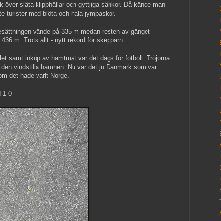
k över släta klipphällar och gyttjiga sänkor. Då kände man
tte turister med blöta och hala jympaskor.
 besättningen vände på 335 m medan resten av gänget
 436 m. Trots allt - nytt rekord för skepparn.
et samt inköp av hämtmat var det dags för fotboll. Tröjorna
 den vindstilla hamnen. Nu var det ju Danmark som var
om det hade varit Norge.
 1-0