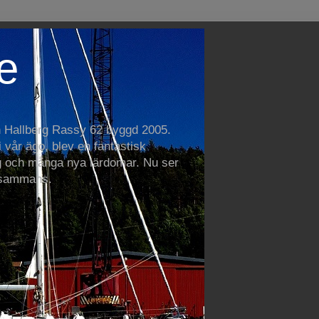
e
n Hallberg Rassy 62 byggd 2005.
vår ägo, blev en fantastisk
 och många nya lärdomar. Nu ser
llsammans.