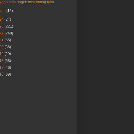
Regn hela dagen med kuling byar
juni
(16)
24
(24)
23
(221)
22
(249)
21
(65)
20
(36)
19
(29)
18
(58)
17
(46)
16
(69)