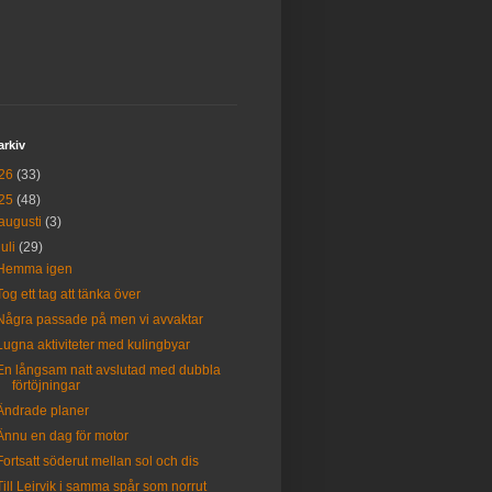
arkiv
26
(33)
25
(48)
augusti
(3)
juli
(29)
Hemma igen
Tog ett tag att tänka över
Några passade på men vi avvaktar
Lugna aktiviteter med kulingbyar
En långsam natt avslutad med dubbla
förtöjningar
Ändrade planer
Ännu en dag för motor
Fortsatt söderut mellan sol och dis
Till Leirvik i samma spår som norrut