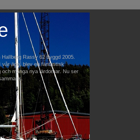
e
n Hallberg Rassy 62 byggd 2005.
vår ägo, blev en fantastisk
 och många nya lärdomar. Nu ser
llsammans.