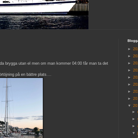
Blogg
►
20
►
20
 udda brygga utan el men om man kommer 04:00 får man ta det
►
20
►
20
töjning på en bättre plats....
►
20
►
20
►
20
►
20
▼
20
►
►
►
▼