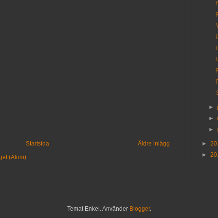
►
►
►
Startsida
Äldre inlägg
►
20
►
20
get (Atom)
Temat Enkel. Använder
Blogger
.