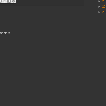
►
20
►
20
►
20
mentera.