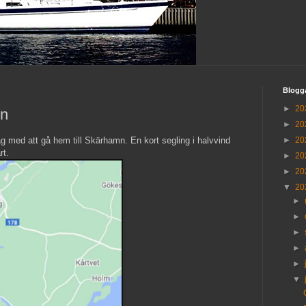
Blogg
►
20
mn
►
20
ag med att gå hem till Skärhamn. En kort segling i halvvind
►
20
rt.
►
20
►
20
▼
20
►
►
►
►
►
▼