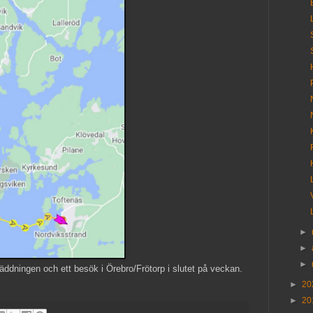
►
►
►
äddningen och ett besök i Örebro/Frötorp i slutet på veckan.
►
20
►
20