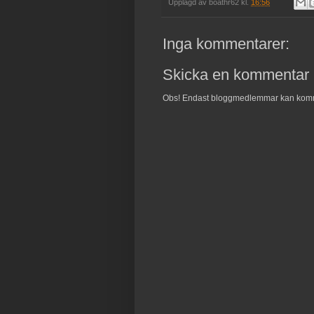
Upplagd av
boathr62
kl.
16:56
Inga kommentarer:
Skicka en kommentar
Obs! Endast bloggmedlemmar kan kom