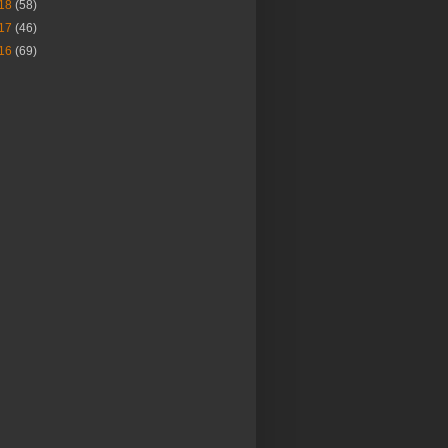
18
(58)
17
(46)
16
(69)