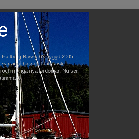
e
n Hallberg Rassy 62 byggd 2005.
vår ägo, blev en fantastisk
 och många nya lärdomar. Nu ser
llsammans.