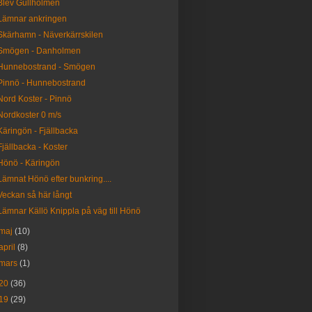
Blev Gullholmen
Lämnar ankringen
Skärhamn - Näverkärrskilen
Smögen - Danholmen
Hunnebostrand - Smögen
Pinnö - Hunnebostrand
Nord Koster - Pinnö
Nordkoster 0 m/s
Käringön - Fjällbacka
Fjällbacka - Koster
Hönö - Käringön
Lämnat Hönö efter bunkring....
Veckan så här långt
Lämnar Källö Knippla på väg till Hönö
maj
(10)
april
(8)
mars
(1)
20
(36)
19
(29)