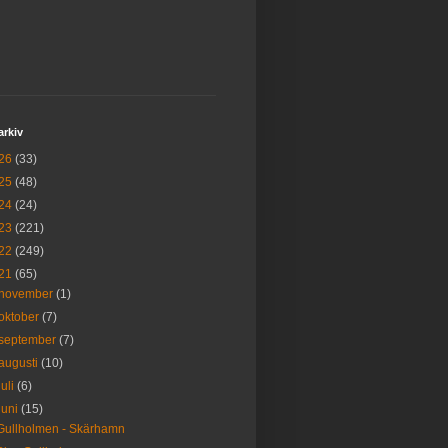
arkiv
26
(33)
25
(48)
24
(24)
23
(221)
22
(249)
21
(65)
november
(1)
oktober
(7)
september
(7)
augusti
(10)
juli
(6)
juni
(15)
Gullholmen - Skärhamn