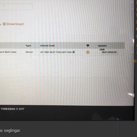
►
▼
►
►
►
20
s seglingar.