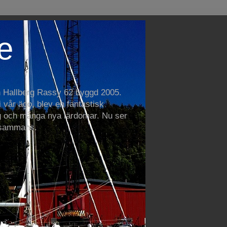
e
n Hallberg Rassy 62 byggd 2005.
vår ägo, blev en fantastisk
 och många nya lärdomar. Nu ser
llsammans.