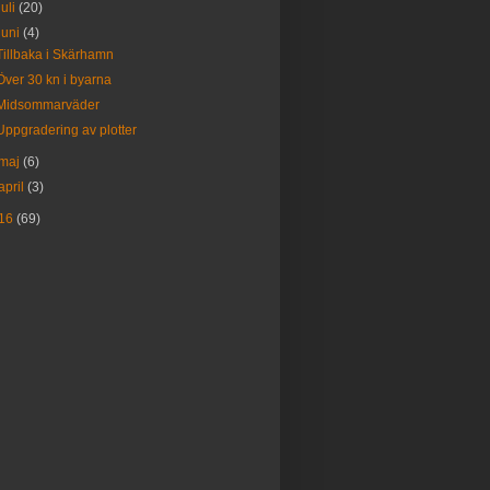
juli
(20)
juni
(4)
Tillbaka i Skärhamn
Över 30 kn i byarna
Midsommarväder
Uppgradering av plotter
maj
(6)
april
(3)
16
(69)