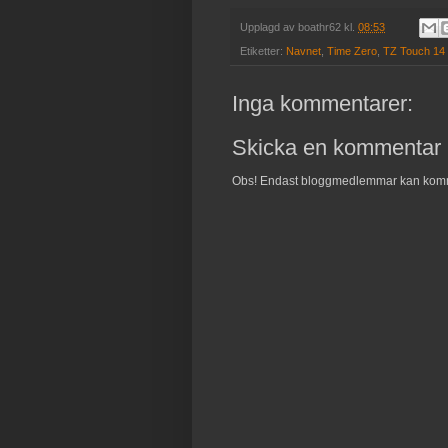
Upplagd av
boathr62
kl.
08:53
Etiketter:
Navnet
,
Time Zero
,
TZ Touch 14
Inga kommentarer:
Skicka en kommentar
Obs! Endast bloggmedlemmar kan kom