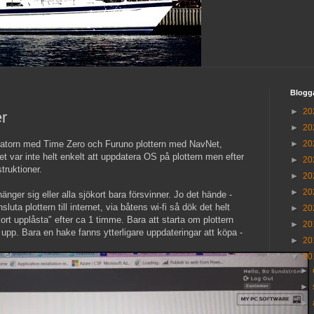
Blogg
►
20
er
►
20
 datorn med Time Zero och Furuno plottern med NavNet,
►
20
et var inte helt enkelt att uppdatera OS på plottern men efter
►
20
truktioner.
►
20
►
20
änger sig eller alla sjökort bara försvinner. Jo det hände -
uta plottern till internet, via båtens wi-fi så dök det helt
►
20
rt upplåsta" efter ca 1 timme. Bara att starta om plottern
►
20
upp. Bara en hake fanns ytterligare uppdateringar att köpa -
►
20
▼
20
►
►
►